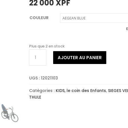
22 000
XPF
COULEUR
E
Plus que 2 en stock
quantité
AJOUTER AU PANIER
de
THULE
YEPP
UGS :
12021103
2
MAXI
Catégories :
KIDS, le coin des Enfants
,
SIEGES VE
THULE