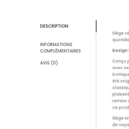
DESCRIPTION
Siège vé
quotidie
INFORMATIONS
Design 
COMPLÉMENTAIRES
Conçu p
AVIS (0)
avec se
iconiqu
été soi
classiq
plaisen
remise a
ce prod
Siège e
de voya