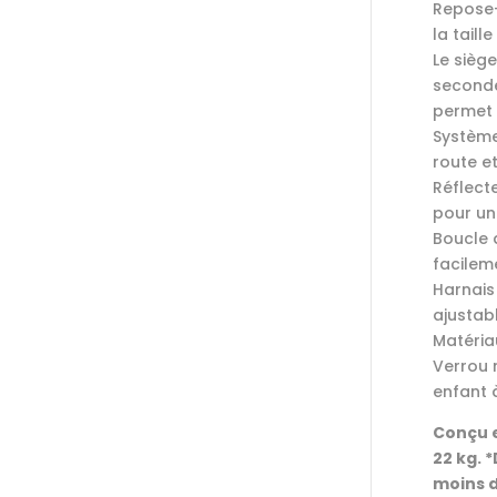
Repose-
la taill
Le sièg
seconde
permet 
Système
route et
Réflect
pour une
Boucle 
facilem
Harnais
ajustabl
Matéria
Verrou m
enfant 
Conçu e
22 kg. 
moins d