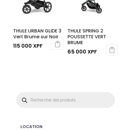
THULE URBAN GLIDE 3
THULE SPRING 2
Vert Brume sur Noir
POUSSETTE VERT
BRUME
115 000
XPF
65 000
XPF
Recherche
de
produits
LOCATION