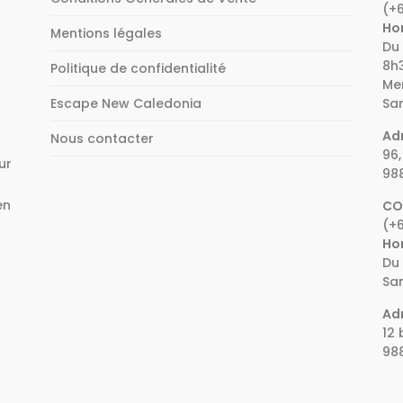
(+6
la
Hor
Mentions légales
page
Du 
8h3
du
Politique de confidentialité
Mer
produit
Escape New Caledonia
Sam
Adr
Nous contacter
96,
ur
98
en
CO
(+6
e
Hor
Du 
Sam
Adr
12 
98