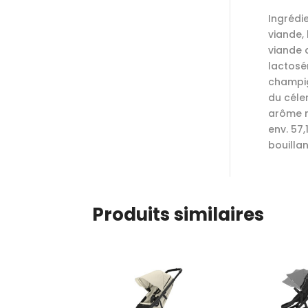
Ingrédie
viande, 
viande 
lactosé
champig
du céler
arôme n
env. 57,
bouillan
Produits similaires