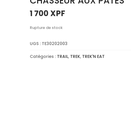
CHASSEUR AUX PATES
1 700
XPF
Rupture de stock
UGS :
TE30202003
Catégories :
TRAIL
,
TREK
,
TREK'N EAT