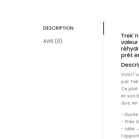
DESCRIPTION
Trek´n
AVIS (0)
valeur
réhydr
prêt e
Descri
Voici l´
par Tek
Ce plat 
et son 
dos, en 
- Durée
- Près 
- Idée 
l'appor