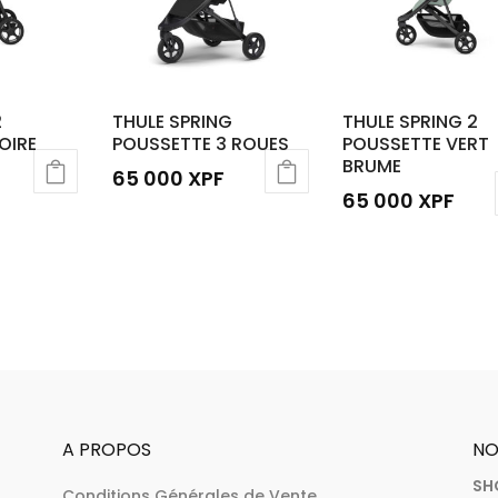
2
THULE SPRING
THULE SPRING 2
OIRE
POUSSETTE 3 ROUES
POUSSETTE VERT
BRUME
65 000
XPF
65 000
XPF
Ce
produit
a
plusieurs
variations.
Les
options
peuvent
être
A PROPOS
NO
choisies
SH
sur
Conditions Générales de Vente