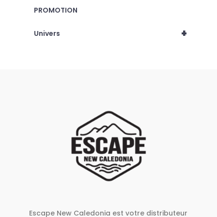
page
PROMOTION
du
produit
+
Univers
Escape New Caledonia est votre distributeur