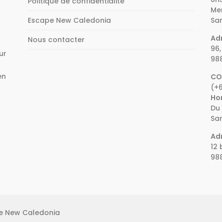
Politique de confidentialité
Mer
Escape New Caledonia
Sam
Adr
Nous contacter
96,
ur
98
en
CO
(+6
e
Hor
Du 
Sam
Adr
12 
98
pe New Caledonia