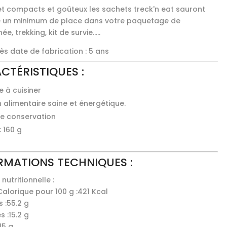
et compacts et goûteux les sachets treck'n eat sauront
 un minimum de place dans votre paquetage de
e, trekking, kit de survie.....
ès date de fabrication : 5 ans
CTÉRISTIQUES :
e à cuisiner
 alimentaire saine et énergétique.
e conservation
: 160 g
RMATIONS TECHNIQUES :
nutritionnelle :
Calorique pour 100 g :
421 Kcal
 :
55.2 g
s :
15.2 g
15 g