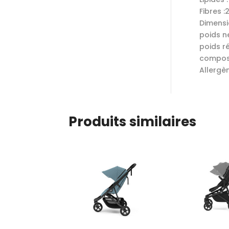
Fibres :
2
Dimensi
poids ne
poids r
composi
Allergèn
Produits similaires