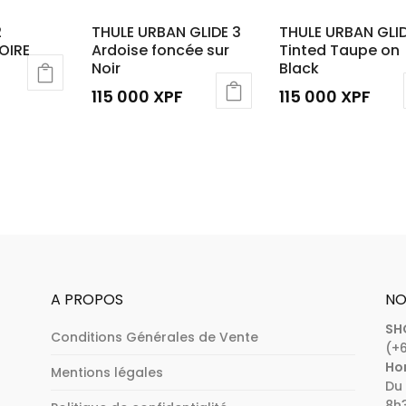
2
THULE URBAN GLIDE 3
THULE URBAN GLID
OIRE
Ardoise foncée sur
Tinted Taupe on
Noir
Black
115 000
XPF
115 000
XPF
A PROPOS
NO
SH
Conditions Générales de Vente
(+6
Hor
Mentions légales
Du 
8h3