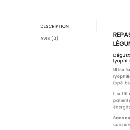
DESCRIPTION
REPAS
AVIS (0)
LÉGU
Déguste
lyophil
Ultra f
lyophil
Expé, bi
Il suffi
patient
énergéti
Sans co
conserve