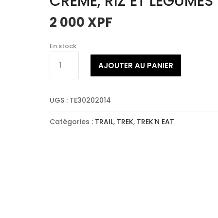
CREME, RIZ ET LEGUMES
2 000
XPF
En stock
quantité
AJOUTER AU PANIER
de
TREK'N
EAT
UGS :
TE30202014
POULET
A
Catégories :
TRAIL
,
TREK
,
TREK'N EAT
LA
CREME,
RIZ
ET
LEGUMES