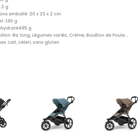
.3 g
ons emballé :
20 x 23 x 2 cm
t :
145 g
éhydraté
495 g
tion :
Riz long, Légumes variés, Crème, Bouillon de Poule...
es :
Lait, céleri, sans gluten