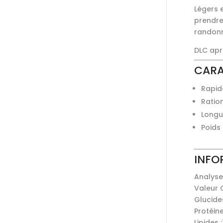
Légers 
prendre
randonné
DLC apr
CARA
Rapid
Ration
Longu
Poids 
INFO
Analyse 
Valeur 
Glucides
Protéine
Lipides :