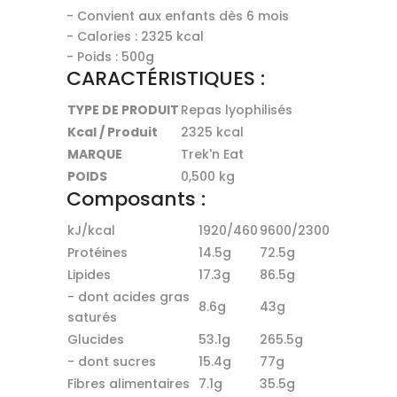
- Convient aux enfants dès 6 mois
- Calories : 2325 kcal
- Poids : 500g
CARACTÉRISTIQUES :
TYPE DE PRODUIT
Repas lyophilisés
Kcal / Produit
2325 kcal
MARQUE
Trek'n Eat
POIDS
0,500 kg
Composants :
kJ/kcal
1920/460
9600/2300
Protéines
14.5g
72.5g
Lipides
17.3g
86.5g
- dont acides gras
8.6g
43g
saturés
Glucides
53.1g
265.5g
- dont sucres
15.4g
77g
Fibres alimentaires
7.1g
35.5g