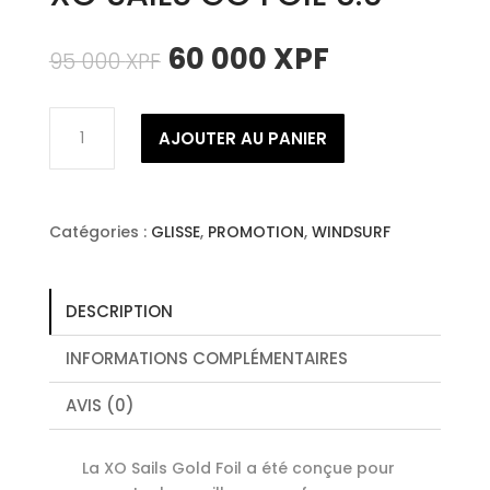
Le
Le
60 000
XPF
95 000
XPF
prix
prix
initial
actuel
quantité
était :
est :
AJOUTER AU PANIER
de
95
60
XO
000 XPF.
000 XPF.
SAILS
GO
Catégories :
GLISSE
,
PROMOTION
,
WINDSURF
FOIL
6.0
DESCRIPTION
INFORMATIONS COMPLÉMENTAIRES
AVIS (0)
La XO Sails Gold Foil a été conçue pour