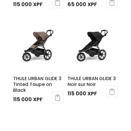
115 000
XPF
65 000
XPF
Ce
produit
a
plusieurs
variations.
Les
options
peuvent
être
THULE URBAN GLIDE 3
THULE URBAN GLIDE 3
choisies
Tinted Taupe on
Noir sur Noir
sur
Black
115 000
XPF
la
115 000
XPF
page
du
produit