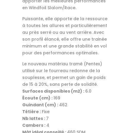
apporter les meilleures performances
en Windfoil Slalom/Race.
Puissante, elle apporte de la ressource
à toutes les allures et particulièrement
au près serré ou au vent arrière. Avec
son profil élancé, elle offre une trainée
minimum et une grande stabilité en vol
pour des performances optimales.
Le nouveau matériau tramé (Pentex)
utilisé sur le fourreau redonne de la
souplesse, et permet un gain de poids
de 15 à 20%, sans perte de solidité.
Surfaces disponibles (m2) :
6.0
Écoute (cm) :
169
Guindant (cm) :
462
Têtière :
Fixe
Nb lattes :
7
Cambers :
4
Mât idéal conseillé :
460 SDM