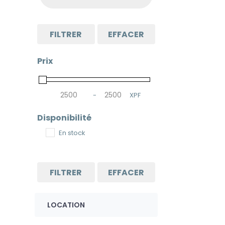
FILTRER
EFFACER
Prix
-
XPF
Minimum Price
Maximum Price
Disponibilité
En stock
FILTRER
EFFACER
LOCATION