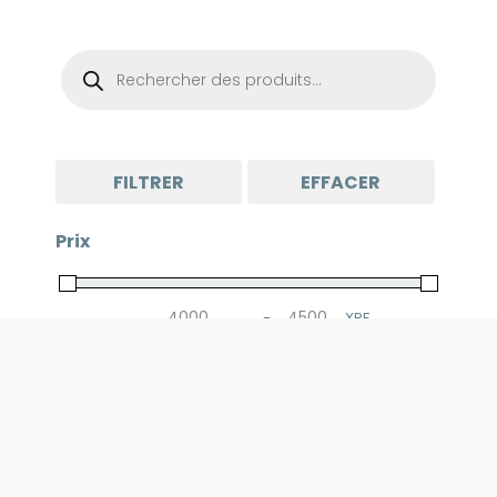
Recherche
de
produits
FILTRER
EFFACER
Prix
-
XPF
Minimum Price
Maximum Price
Couleur
Grise
(1)
Noire
(2)