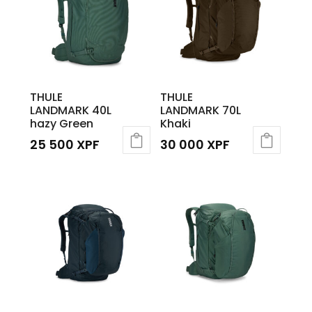
THULE
THULE
LANDMARK 40L
LANDMARK 70L
hazy Green
Khaki
25 500
XPF
30 000
XPF