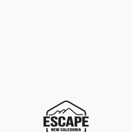
FILTRER
EFFACER
LOCATION
+
Marques
PROMOTION
+
Univers