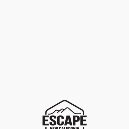
FILTRER
EFFACER
LOCATION
+
Marques
PROMOTION
+
Univers