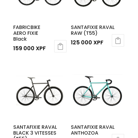
FABRICBIKE
SANTAFIXIE RAVAL
AERO FIXIE
RAW (T55)
Black
125 000
XPF
159 000
XPF
Ce
produit
a
plusieurs
variations.
Les
options
peuvent
être
SANTAFIXIE RAVAL
SANTAFIXIE RAVAL
choisies
BLACK 3 VITESSES
ANTHOZOA
sur