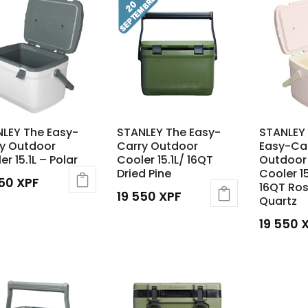
LEY The Easy-
STANLEY The Easy-
STANLEY
y Outdoor
Carry Outdoor
Easy-Ca
er 15.1L – Polar
Cooler 15.1L/ 16QT
Outdoor
Dried Pine
Cooler 15
550
XPF
16QT Ro
19 550
XPF
Quartz
19 550