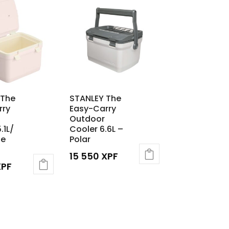
 The
STANLEY The
rry
Easy-Carry
Outdoor
.1L/
Cooler 6.6L –
se
Polar
15 550
XPF
XPF