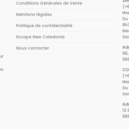
SH
Conditions Générales de Vente
(+6
Hor
Mentions légales
Du 
8h3
Politique de confidentialité
Mer
Escape New Caledonia
Sam
Adr
Nous contacter
96,
ur
98
en
CO
(+6
e
Hor
Du 
Sam
Adr
12 
98