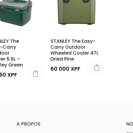
LEY The
STANLEY The Easy-
-Carry
Carry Outdoor
door
Wheeled Cooler 47L
er 6.6L –
Dried Pine
ley Green
60 000
XPF
550
XPF
A PROPOS
NO