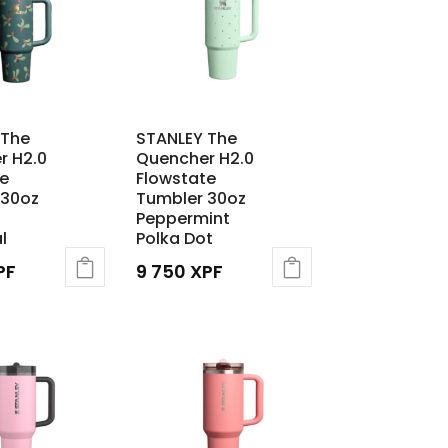
 The
STANLEY The
r H2.0
Quencher H2.0
e
Flowstate
 30oz
Tumbler 30oz
Peppermint
l
Polka Dot
PF
9 750
XPF