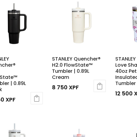
NLEY
STANLEY Quencher®
STANLEY
ncher®
H2.0 FlowState™
Love Sh
Tumbler | 0.89L
40oz Pet
wState™
Cream
Insulate
ler | 0.89L
Tumbler
8 750
XPF
k
12 500
50
XPF