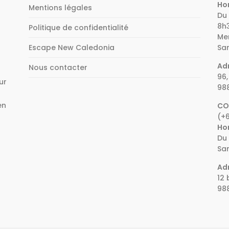
Hor
Mentions légales
Du 
8h3
Politique de confidentialité
Mer
Escape New Caledonia
Sam
Adr
Nous contacter
96,
ur
98
en
CO
(+6
e
Hor
Du 
Sam
Adr
12 
98