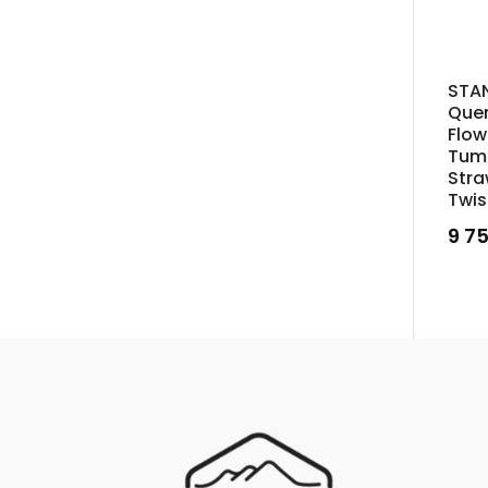
STAN
Quen
Flow
Tumb
Stra
Twis
9 7