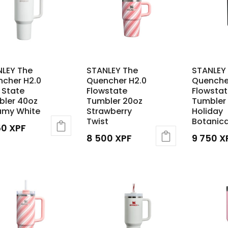
LEY The
STANLEY The
STANLEY
cher H2.0
Quencher H2.0
Quenche
 State
Flowstate
Flowstat
bler 40oz
Tumbler 20oz
Tumbler
amy White
Strawberry
Holiday
Twist
Botanica
50
XPF
8 500
XPF
9 750
X