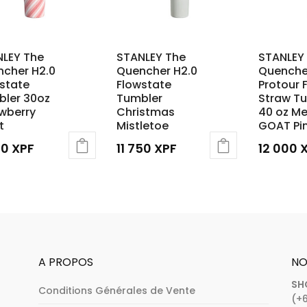
LEY The
STANLEY The
STANLEY
cher H2.0
Quencher H2.0
Quenche
state
Flowstate
Protour F
ler 30oz
Tumbler
Straw T
wberry
Christmas
40 oz Me
t
Mistletoe
GOAT Pi
50
XPF
11 750
XPF
12 000
A PROPOS
NO
SH
Conditions Générales de Vente
(+6