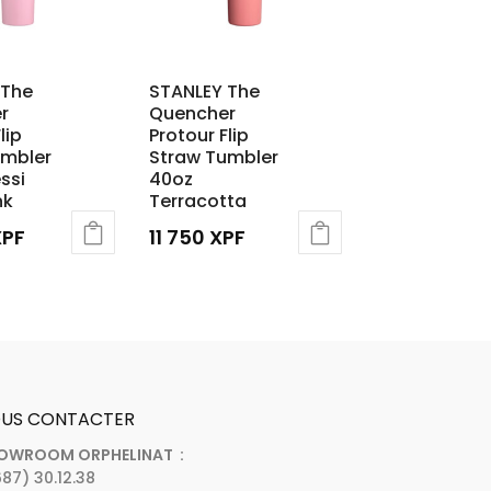
 The
STANLEY The
r
Quencher
lip
Protour Flip
umbler
Straw Tumbler
ssi
40oz
nk
Terracotta
XPF
11 750
XPF
US CONTACTER
OWROOM ORPHELINAT :
87) 30.12.38