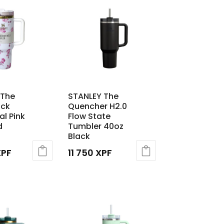
 The
STANLEY The
ack
Quencher H2.0
al Pink
Flow State
d
Tumbler 40oz
Black
XPF
11 750
XPF