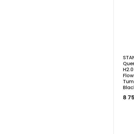
STA
Que
H2.0
Flo
Tumb
Blac
8 7