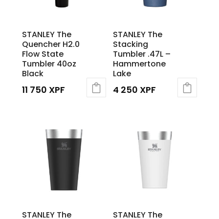
STANLEY The
STANLEY The
Quencher H2.0
Stacking
Flow State
Tumbler .47L –
Tumbler 40oz
Hammertone
Black
Lake
11 750
XPF
4 250
XPF
STANLEY The
STANLEY The