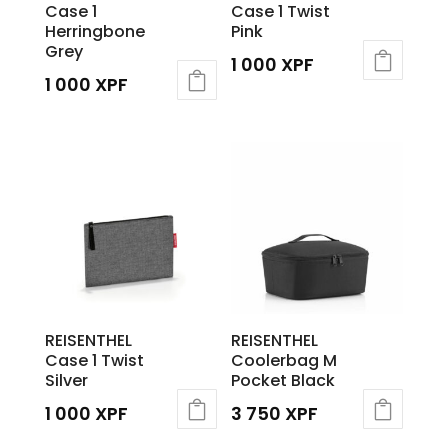
Case 1
Case 1 Twist
Herringbone
Pink
Grey
1 000
XPF
1 000
XPF
REISENTHEL
REISENTHEL
Case 1 Twist
Coolerbag M
Silver
Pocket Black
1 000
XPF
3 750
XPF