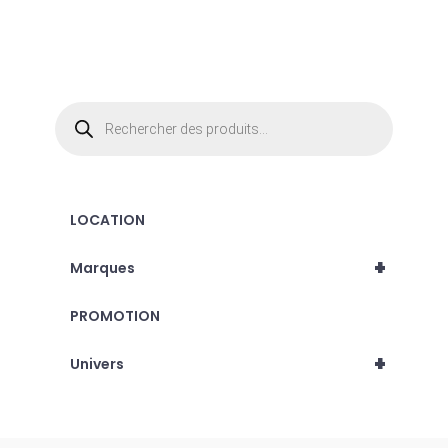
du
produit
Recherche
de
produits
LOCATION
+
Marques
PROMOTION
+
Univers