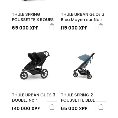
THULE SPRING
THULE URBAN GLIDE 3
POUSSETTE 3 ROUES
Bleu Moyen sur Noir
65 000
XPF
115 000
XPF
Ce
produit
a
plusieurs
variations.
Les
options
peuvent
être
THULE URBAN GLIDE 3
THULE SPRING 2
choisies
DOUBLE Noir
POUSSETTE BLUE
sur
140 000
XPF
65 000
XPF
la
page