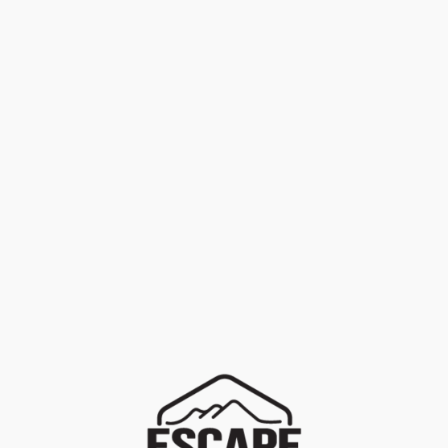
En stock
FILTRER
EFFACER
LOCATION
+
Marques
PROMOTION
+
Univers