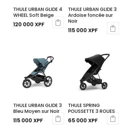
THULE URBAN GLIDE 4
THULE URBAN GLIDE 3
WHEEL Soft Beige
Ardoise foncée sur
Noir
120 000
XPF
115 000
XPF
THULE URBAN GLIDE 3
THULE SPRING
Bleu Moyen sur Noir
POUSSETTE 3 ROUES
115 000
XPF
65 000
XPF
Ce