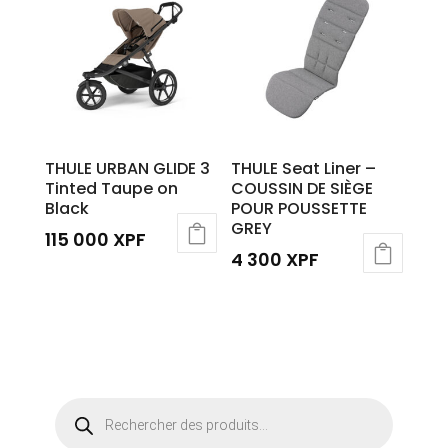
THULE URBAN GLIDE 3
THULE Seat Liner –
Tinted Taupe on
COUSSIN DE SIÈGE
Black
POUR POUSSETTE
GREY
115 000
XPF
4 300
XPF
Recherche
de
produits