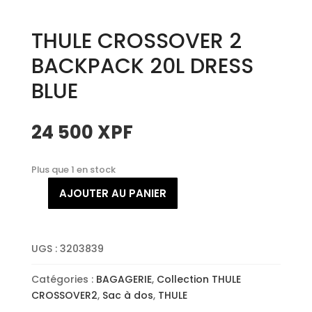
THULE CROSSOVER 2
BACKPACK 20L DRESS
BLUE
24 500
XPF
Plus que 1 en stock
AJOUTER AU PANIER
quantité
de
THULE
CROSSOVER
UGS :
3203839
2
Catégories :
BAGAGERIE
,
Collection THULE
BACKPACK
CROSSOVER2
,
Sac à dos
,
THULE
20L