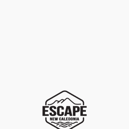
FILTRER
EFFACER
LOCATION
+
Marques
PROMOTION
+
Univers