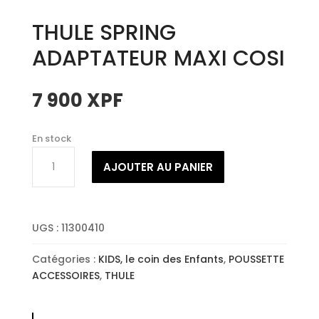
THULE SPRING
ADAPTATEUR MAXI COSI
7 900
XPF
En stock
quantité
AJOUTER AU PANIER
de
THULE
SPRING
ADAPTATEUR
UGS :
11300410
MAXI
COSI
Catégories :
KIDS, le coin des Enfants
,
POUSSETTE
ACCESSOIRES
,
THULE