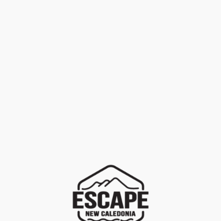
FILTRER
EFFACER
LOCATION
+
Marques
PROMOTION
+
Univers