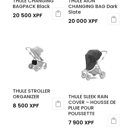
THULE CHANGING
THULE AION
BAGPACK Black
CHANGING BAG Dark
Slate
20 500
XPF
20 000
XPF
THULE STROLLER
ORGANIZER
THULE SLEEK RAIN
COVER – HOUSSE DE
8 500
XPF
PLUIE POUR
POUSSETTE
7 900
XPF