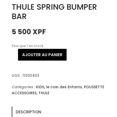
THULE SPRING BUMPER
BAR
5 500
XPF
Plus que 1 en stock
AJOUTER AU PANIER
quantité
de
THULE
SPRING
UGS :
11300403
BUMPER
Catégories :
KIDS, le coin des Enfants
,
POUSSETTE
BAR
ACCESSOIRES
,
THULE
DESCRIPTION