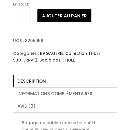
En stock
quantité
AJOUTER AU PANIER
de
THULE
SUBTERRA
2
UGS :
3205058
Cabine
40L
Catégories :
BAGAGERIE
,
Collection THULE
Dark
SUBTERRA 2
,
Sac à dos
,
THULE
Slate
DESCRIPTION
INFORMATIONS COMPLÉMENTAIRES
AVIS (0)
Bagage de cabine convertible 40 L
Thule Subterra 2 est un élément