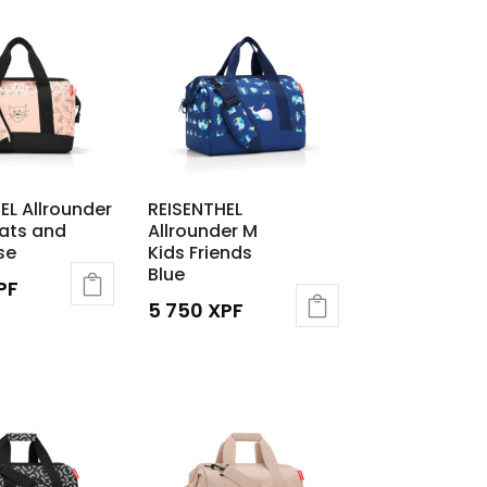
EL Allrounder
REISENTHEL
ats and
Allrounder M
se
Kids Friends
Blue
PF
5 750
XPF