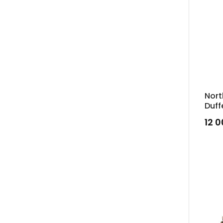
Nort
Duff
12 