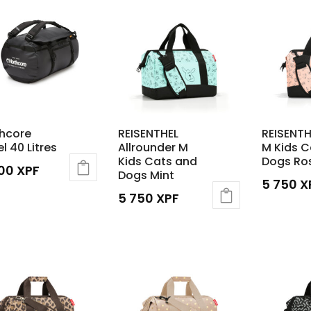
hcore
REISENTHEL
REISENTH
el 40 Litres
Allrounder M
M Kids C
Kids Cats and
Dogs Ro
000
XPF
Dogs Mint
5 750
X
5 750
XPF