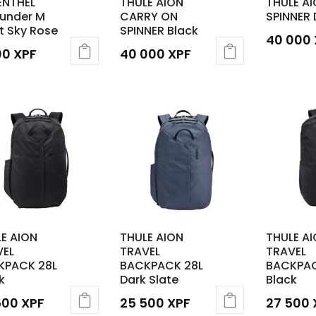
ENTHEL
THULE AION
THULE A
ounder M
CARRY ON
SPINNER 
t Sky Rose
SPINNER Black
40 000
00
XPF
40 000
XPF
E AION
THULE AION
THULE A
VEL
TRAVEL
TRAVEL
KPACK 28L
BACKPACK 28L
BACKPAC
k
Dark Slate
Black
500
XPF
25 500
XPF
27 500