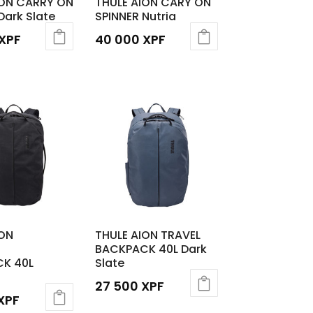
ION CARRY ON
THULE AION CARY ON
Dark Slate
SPINNER Nutria
XPF
40 000
XPF
ION
THULE AION TRAVEL
BACKPACK 40L Dark
K 40L
Slate
27 500
XPF
XPF