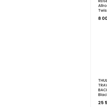
REIS
Allr
Twis
8 0
THUL
TRA
BAC
Blac
25 