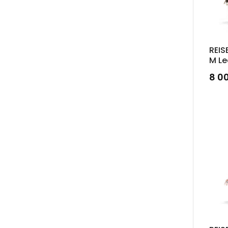
REIS
M L
8 0