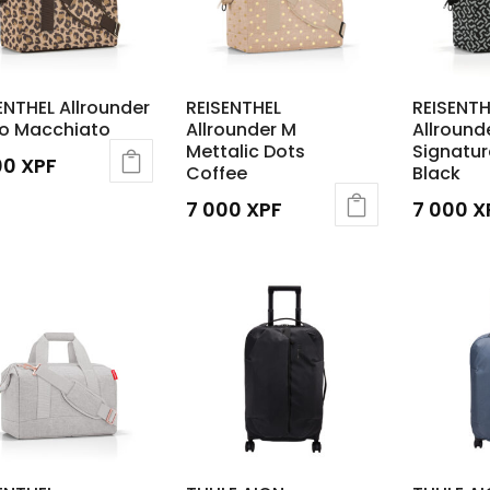
ENTHEL Allrounder
REISENTHEL
REISENTH
eo Macchiato
Allrounder M
Allround
Mettalic Dots
Signatur
00
XPF
Coffee
Black
7 000
XPF
7 000
X