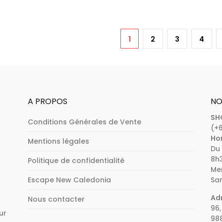
Ce
produit
a
plusieurs
1
2
3
4
variations
Les
options
peuvent
être
A PROPOS
NO
choisies
SH
sur
Conditions Générales de Vente
(+6
la
Hor
page
Mentions légales
Du 
du
8h3
Politique de confidentialité
produit
Mer
Escape New Caledonia
Sam
Adr
Nous contacter
96,
ur
98