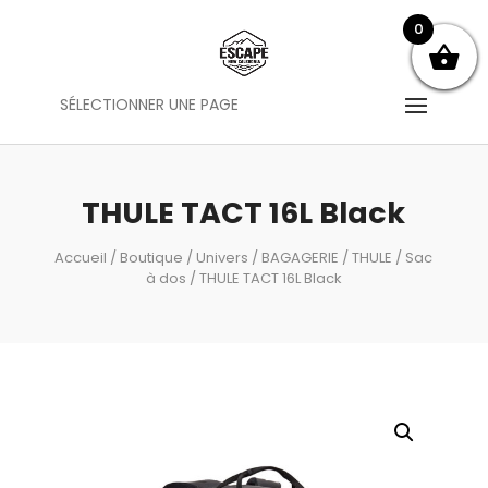
0
SÉLECTIONNER UNE PAGE
THULE TACT 16L Black
Accueil
/
Boutique
/
Univers
/
BAGAGERIE
/
THULE
/
Sac
à dos
/ THULE TACT 16L Black