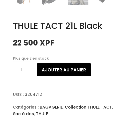
THULE TACT 21L Black
22 500
XPF
Plus que 2 en stock
quantité
AJOUTER AU PANIER
de
THULE
TACT
21L
UGS :
3204712
Black
Catégories :
BAGAGERIE
,
Collection THULE TACT
,
Sac à dos
,
THULE