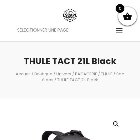
0
SÉLECTIONNER UNE PAGE
THULE TACT 21L Black
Accueil
/
Boutique
/
Univers
/
BAGAGERIE
/
THULE
/
Sac
à dos
/ THULE TACT 21L Black