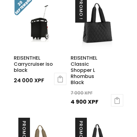
PROMO !
REISENTHEL
REISENTHEL
Carrycruiser iso
Classic
black
Shopper L
Rhombus
24 000
XPF
Black
Le
7 000
XPF
prix
Le
4 900
XPF
initial
prix
était :
actuel
PROMO !
PROMO !
7
est :