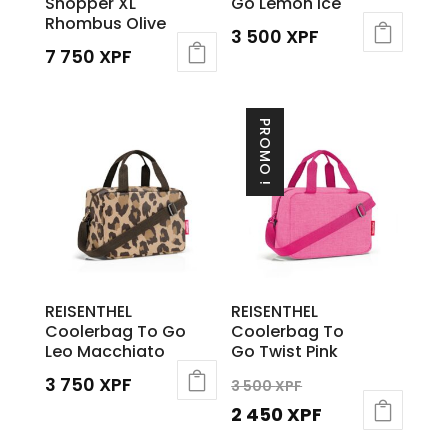
Shopper XL
Go Lemon Ice
Rhombus Olive
3 500
XPF
7 750
XPF
PROMO !
REISENTHEL
REISENTHEL
Coolerbag To Go
Coolerbag To
Leo Macchiato
Go Twist Pink
Le
3 750
XPF
3 500
XPF
prix
Le
2 450
XPF
initial
prix