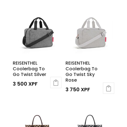
était :
actuel
3
est :
500 XPF.
2
450 XPF.
REISENTHEL
REISENTHEL
Coolerbag To
Coolerbag To
Go Twist Silver
Go Twist Sky
Rose
3 500
XPF
3 750
XPF