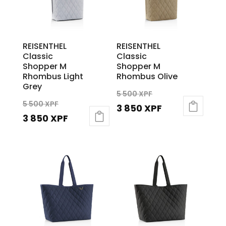
REISENTHEL
REISENTHEL
Classic
Classic
Shopper M
Shopper M
Rhombus Light
Rhombus Olive
Grey
Le
5 500
XPF
Le
5 500
XPF
prix
Le
3 850
XPF
prix
Le
3 850
XPF
initial
prix
initial
prix
était :
actuel
était :
actuel
5
est :
5
est :
500 XPF.
3
500 XPF.
3
850 XPF.
850 XPF.