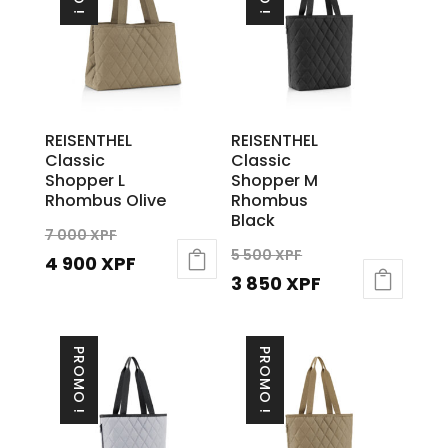
000 XPF.
4
900 XPF.
REISENTHEL
REISENTHEL
Classic
Classic
Shopper L
Shopper M
Rhombus Olive
Rhombus
Black
Le
7 000
XPF
Le
5 500
XPF
prix
Le
4 900
XPF
prix
Le
3 850
XPF
initial
prix
initial
prix
était :
actuel
était :
actuel
7
est :
PROMO !
PROMO !
5
est :
000 XPF.
4
500 XPF.
3
900 XPF.
850 XPF.