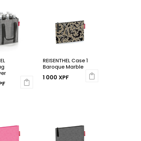
EL
REISENTHEL Case 1
ag
Baroque Marble
ver
1 000
XPF
PF