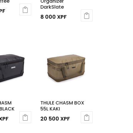
ffee
Organizer
DarkSlate
PF
8 000
XPF
HASM
THULE CHASM BOX
 BLACK
55L KAKI
XPF
20 500
XPF