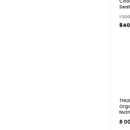
Cool
Seat
1 20
84
THUL
Orga
Nutr
8 0