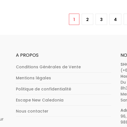
1
2
3
4
A PROPOS
NO
SH
Conditions Générales de Vente
(+6
Hor
Mentions légales
Du 
8h3
Politique de confidentialité
Mer
Escape New Caledonia
Sam
Adr
Nous contacter
96,
ur
98