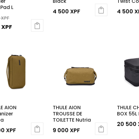
er
Black
Twist Co
Pad L
4 500
XPF
4 500
X
Le
0
XPF
prix
Le
0
XPF
initial
prix
était :
actuel
1
est :
200 XPF.
840 XPF.
E AION
THULE AION
THULE C
nizer
TROUSSE DE
BOX 55L
ia
TOILETTE Nutria
20 500
00
XPF
9 000
XPF