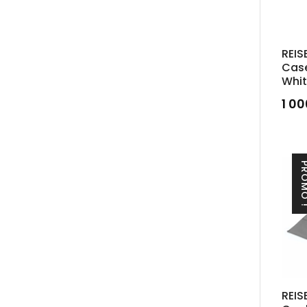
REIS
Case
Whi
1 0
PROM
REIS