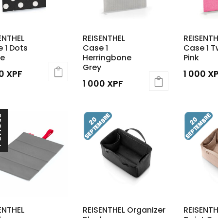
ENTHEL
REISENTHEL
REISENTH
 1 Dots
Case 1
Case 1 T
te
Herringbone
Pink
Grey
00
XPF
1 000
X
1 000
XPF
O !
ENTHEL
REISENTHEL Organizer
REISENTH