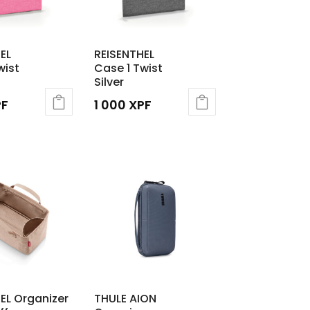
EL
REISENTHEL
wist
Case 1 Twist
Silver
PF
1 000
XPF
EL Organizer
THULE AION