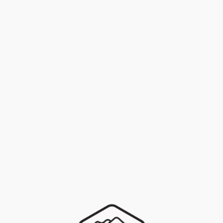
Disponibilité
En stock
FILTRER
EFFACER
LOCATION
+
Marques
PROMOTION
+
Univers