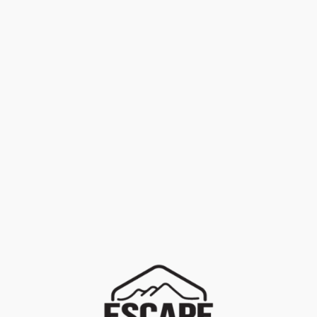
En stock
FILTRER
EFFACER
LOCATION
+
Marques
PROMOTION
+
Univers