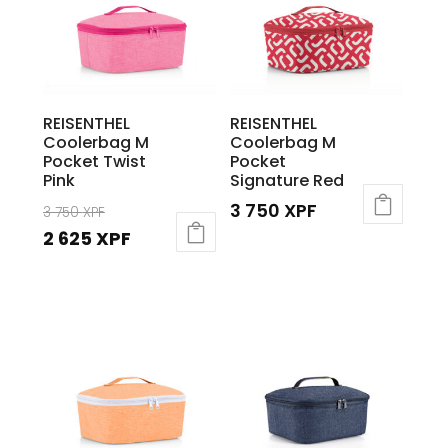
REISENTHEL
REISENTHEL
Coolerbag M
Coolerbag M
Pocket Twist
Pocket
Pink
Signature Red
Le
3 750
XPF
3 750
XPF
prix
Le
2 625
XPF
initial
prix
était :
actuel
3
est :
750 XPF.
2
625 XPF.