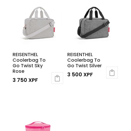
3
est :
500 XPF.
2
450 XPF.
REISENTHEL
REISENTHEL
Coolerbag To
Coolerbag To
Go Twist Sky
Go Twist Silver
Rose
3 500
XPF
3 750
XPF