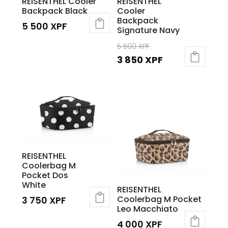
REISENTHEL Cooler
REISENTHEL
Backpack Black
Cooler
Backpack
5 500
XPF
Signature Navy
Le
5 500
XPF
prix
Le
3 850
XPF
initial
prix
était :
actuel
5
est :
500 XPF.
3
850 XPF.
REISENTHEL
Coolerbag M
Pocket Dos
White
REISENTHEL
Coolerbag M Pocket
3 750
XPF
Leo Macchiato
4 000
XPF