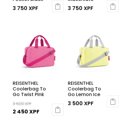
3 750
XPF
3 750
XPF
REISENTHEL
REISENTHEL
Coolerbag To
Coolerbag To
Go Twist Pink
Go Lemon Ice
Le
3 500
XPF
3 500
XPF
prix
Le
2 450
XPF
initial
prix
était :
actuel