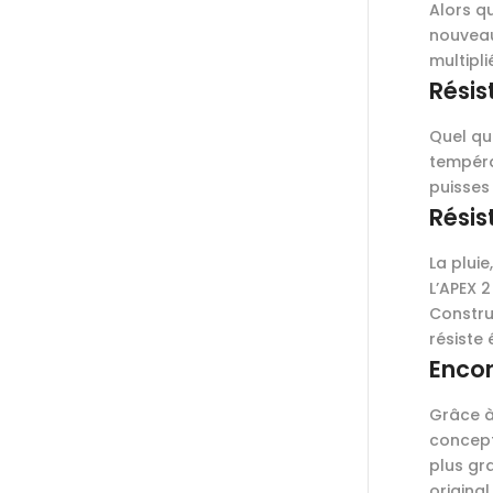
Alors q
nouveau
multipl
Résis
Quel que
tempéra
puisses 
Résis
La pluie
L’APEX 2
Constru
résiste
Encor
Grâce à
concept
plus gr
origina