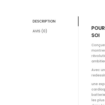
DESCRIPTION
POUR
AVIS (0)
SOI
Conçues
montres
révoluti
ambitie
Avec un
redessi
une exp
cardiaq
batteri
les plu