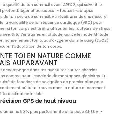
e la qualité de ton sommeil avec l’APEX 2, qui suivent le
 profond, léger et paradoxal – toutes les étapes
es de ton cycle de sommeil. Au réveil, prends une mesure
de la variabilité de la fréquence cardiaque (VRC) pour
er si ton corps est prêt à affronter les facteurs de stress
urnée. Si tu t’entraînes en altitude, active le mode Altitude
fie manuellement ton taux d’oxygène dans le sang (SpO2)
surer l’adaptation de ton corps.
ENTE TOI EN NATURE COMME
AIS AUPARAVANT
2 t’accompagne dans tes aventures sur tes chemins
ens comme pour l’escalade de montagnes glaciaires. Tu
quipé de fonctions de navigation de premier plan pour
exactement où tu te trouves dans la nature et comment
à ta destination initiale.
récision GPS de haut niveau
e antenne 50 % plus performante et la puce GNSS All-