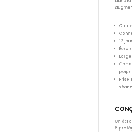
dans la 
augment
Capte
Conne
17 jou
Écran 
Large 
Carte
poign
Prise
séan
CONÇ
Un écra
5 protè