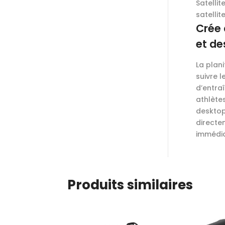
Satellit
satellit
Crée 
et de
La plan
suivre 
d’entra
athlète
desktop
directe
immédia
Produits similaires