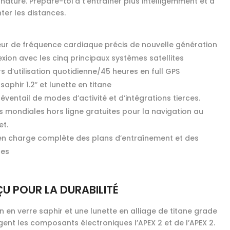
nature. Prépare-toi à t’entraîner plus intelligemment et à
er les distances.
ur de fréquence cardiaque précis de nouvelle génération
xion avec les cinq principaux systèmes satellites
rs d’utilisation quotidienne/45 heures en full GPS
saphir 1.2″ et lunette en titane
éventail de modes d’activité et d’intégrations tierces.
s mondiales hors ligne gratuites pour la navigation au
et.
 en charge complète des plans d’entraînement et des
ces
U POUR LA DURABILITÉ
n en verre saphir et une lunette en alliage de titane grade
gent les composants électroniques l’APEX 2 et de l’APEX 2.