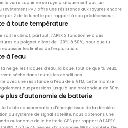
ue le verre saphir ne se raye pratiquement pas, un
 revêtement PVD offre une résistance aux rayures encore
iée par 2 de la lunette par rapport à son prédécesseur.
te à toute température
 soit le climat, partout. L’APEX 2 fonctionne à des
tures au poignet allant de -20℃ à 50℃, pour que tu
repousser les limites de l’exploration.
te à l'eau
, la neige, les flaques d’eau, la boue, tout ce que tu veux.
 reste sèche dans toutes les conditions.
ite avec une résistance à l’eau de 5 ATM, cette montre
 également aux pressions jusqu’à une profondeur de 50m.
e plus d'autonomie de batterie
 la faible consommation d’énergie issue de la dernière
ion du système de signal satellite, nous obtenons une
ande autonomie de la batterie GPS par rapport à l’APEX
l. L’APEX 2 offre 45 heures d’autonomie GPS complète. De