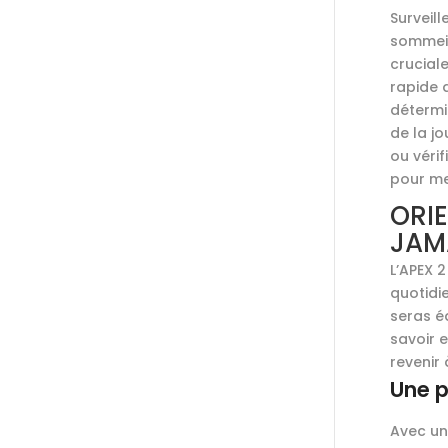
Surveill
sommeil
crucial
rapide 
détermin
de la jo
ou véri
pour me
ORI
JAM
L’APEX 
quotidi
seras é
savoir 
revenir 
Une p
Avec un