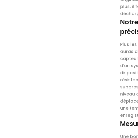
plus, i
déchar
Notre
préci
Plus le
auras d
capteur
d’un sy
disposi
résista
suppres
niveau 
déplace
une ten
enregis
Mesur
Une bon