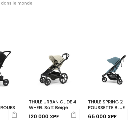
 dans le monde !
G
THULE URBAN GLIDE 4
THULE SPRING 2
 ROUES
WHEEL Soft Beige
POUSSETTE BLUE
120 000
XPF
65 000
XPF