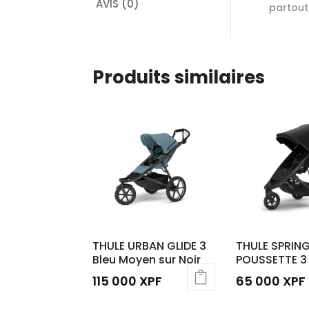
AVIS (0)
partout
Produits similaires
THULE URBAN GLIDE 3
THULE SPRIN
Bleu Moyen sur Noir
POUSSETTE 3
115 000
XPF
65 000
XPF
Ce