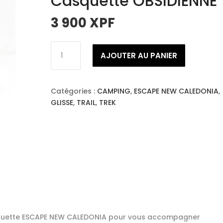
Casquette OBSIDIENNE
3 900
XPF
quantité
AJOUTER AU PANIER
de
ESCAPE
NEW
Catégories :
CAMPING
,
ESCAPE NEW CALEDONIA
,
CALEDONIA
GLISSE
,
TRAIL
,
TREK
Casquette
OBSIDIENNE
quette ESCAPE NEW CALEDONIA pour vous accompagner