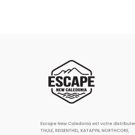
produit
a
plusieurs
variations.
Les
options
peuvent
être
choisies
sur
la
page
du
produit
Escape New Caledonia est votre distribute
THULE, REISENTHEL, KATAFYN, NORTHCORE,