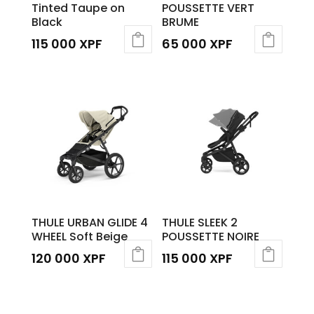
Tinted Taupe on
POUSSETTE VERT
Black
BRUME
115 000
XPF
65 000
XPF
THULE URBAN GLIDE 4
THULE SLEEK 2
WHEEL Soft Beige
POUSSETTE NOIRE
120 000
XPF
115 000
XPF