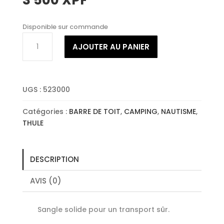
3 500
XPF
Disponible sur commande
quantité
AJOUTER AU PANIER
de
THULE
SANGLE
400
UGS :
523000
CM
X2
Catégories :
BARRE DE TOIT
,
CAMPING
,
NAUTISME
,
THULE
DESCRIPTION
AVIS (0)
Sangle solide pour un transport sûr.