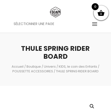
0
SÉLECTIONNER UNE PAGE
THULE SPRING RIDER
BOARD
Accueil
/
Boutique
/
Univers
/
KIDS, le coin des Enfants
/
POUSSETTE ACCESSOIRES
/ THULE SPRING RIDER BOARD