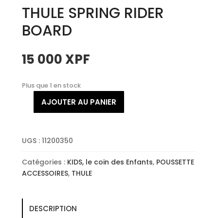
THULE SPRING RIDER
BOARD
15 000
XPF
Plus que 1 en stock
AJOUTER AU PANIER
quantité
de
THULE
SPRING
UGS :
11200350
RIDER
Catégories :
KIDS, le coin des Enfants
,
POUSSETTE
BOARD
ACCESSOIRES
,
THULE
DESCRIPTION